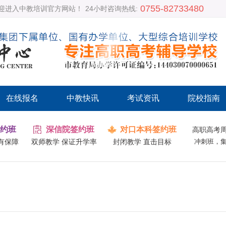
0755-82733480
迎进入中教培训官方网站！
24小时咨询热线:
在线报名
中教快讯
考试资讯
院校指南
约班
深信院签约班
对口本科签约班
高职高考
有保障
双师教学 保证升学率
封闭教学 直击目标
冲刺班，