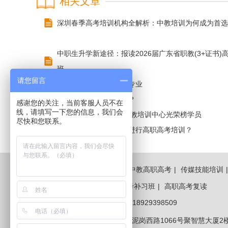
相关文章
深圳春季高考培训机构全解析：中教培训为何成为首选
中职生升学新途径：报读2026届广东省职教(3+证书)
班
请您留言
高职高考辅导学校正规专业
高职高考培训班哪家好？
感谢您的关注，当前客服人员不在
线，请填写一下您的信息，我们会
2022年高职高考培训中教培训中心光荣榜学员
尽快和您联系。
为什么要选择中教培训进行高职高考培训​？
网站首页
|
高职高考辅导
|
中教高职高考
|
传媒技能培训
广州高职高考
|
广东高职高考补习班
|
高职高考复读
咨询热线：
0755-82733480 , 18929398509
招生报名地址：
深圳市罗湖区泥岗西路1066号聚智慧大厦2