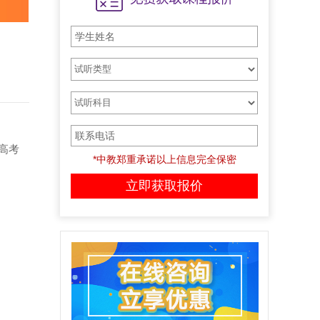
高考
*中教郑重承诺以上信息完全保密
中教培训2022届广东省3+证书高考暑假招生
（一）、招生对象：深圳
各职业学校学生。
（二）、教学内容：语
文、数...
为什么要选择中教培训进行高职高考培训​？