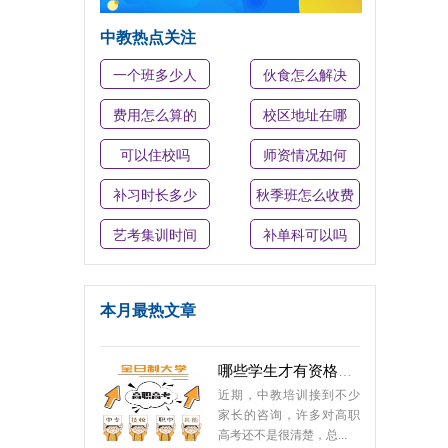
其实对于学生来说，高职
高考是另外一种上大学的
中教热点关注
途径和机会，而且对于...
一个班多少人
伙食怎么解决
好消息！广东省3+证书高考考前辅导（1）班已开课！
费用怎么算的
校区地址在哪
我校在市教育局、民政局
大力支持下，4月20日胜利
可以住校吗
师资情况如何
通过罗湖区教育局...
补习时长多少
秋季班怎么收费
2022年高职高考培训中教培训中心光荣榜学员
艺考集训时间
补单科可以吗
2022年高职高考培训结束
了，参加我校辅导的学员
基本上都已经成功...
本月最热文章
哪些学生才有资格参加高职高考?
近期，中教培训接到不少
家长的咨询，许多对高职
高考还不是很清楚，总...
高职高考培训班哪家好？