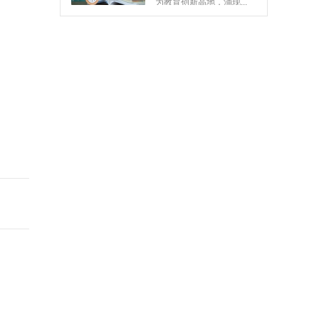
中教培训2022届广东省3+证书高考暑假招生
（一）、招生对象：深圳
各职业学校学生。
（二）、教学内容：语
文、数...
为什么要选择中教培训进行高职高考培训​？
其实对于学生来说，高职
高考是另外一种上大学的
途径和机会，而且对于...
好消息！广东省3+证书高考考前辅导（1）班已开课！
我校在市教育局、民政局
大力支持下，4月20日胜利
通过罗湖区教育局...
2022年高职高考培训中教培训中心光荣榜学员
2022年高职高考培训结束
了，参加我校辅导的学员
基本上都已经成功...