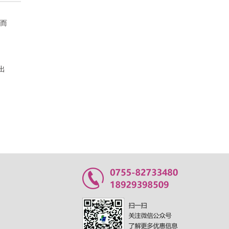
哪些学生才有资格参加高职高考?
颖而
近期，中教培训接到不少
家长的咨询，许多对高职
高考还不是很清楚，总...
出
高职高考培训班哪家好？
对于许多学生和家长来
说，高职高考是他们面临
的一个重要的挑战。为了...
高职高考辅导机构多少钱？
在如今的社会中，高职高
考逐渐受到了越来越多的
重视和关注。为了提高...
高职高考辅导学校正规专业
高职高考辅导学校是专门
为想要参加高职高考的学
生提供辅导服务的学校...