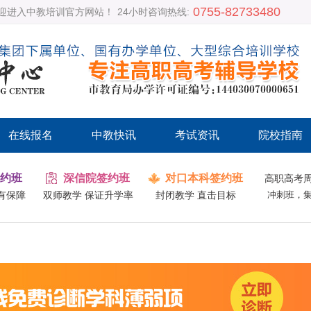
0755-82733480
迎进入中教培训官方网站！
24小时咨询热线:
在线报名
中教快讯
考试资讯
院校指南
约班
深信院签约班
对口本科签约班
高职高考
有保障
双师教学 保证升学率
封闭教学 直击目标
冲刺班，