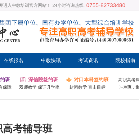
0755-82733480
迎进入中教培训官方网站！
24小时咨询热线:
在线报名
中教快讯
考试资讯
院校指南
约班
深信院签约班
对口本科签约班
高职高考
有保障
双师教学 保证升学率
封闭教学 直击目标
冲刺班，
职高考辅导班