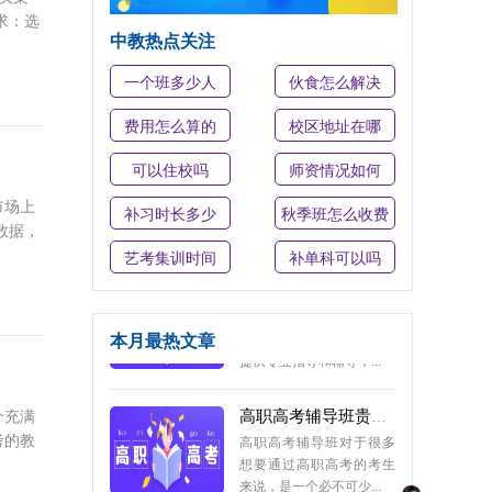
高三冲刺封闭式全托辅导班有用吗？
求：选
高三是每个学生都非常关
中教热点关注
注的一年，因为高考的成
一个班多少人
伙食怎么解决
绩决定了他们未来的发...
费用怎么算的
校区地址在哪
高职高考辅导班一般多少钱？
高职高考辅导班的收费标
可以住校吗
师资情况如何
准因地区、机构、课程类
市场上
型、服务内容等因素而...
补习时长多少
秋季班怎么收费
数据，
艺考集训时间
补单科可以吗
高职高考培训班有什么用
高职高考培训班主要是为
准备参加高职高考的学生
提供专业指导和辅导，...
本月最热文章
高职高考辅导班贵不贵？
高职高考辅导班对于很多
个充满
想要通过高职高考的考生
考的教
来说，是一个必不可少...