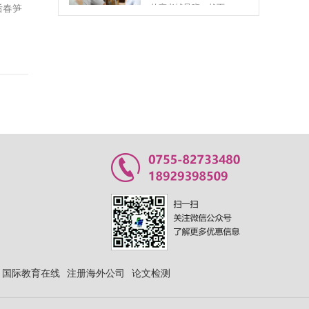
后春笋
广东最出名的高职高考辅导班
在广东，高职高考辅导班
如雨后春笋般迅速涌现，
为众多学子提供了有力...
深度评测：2023年全国热门高职高考辅导班优劣势对比
随着我国职业教育的不断
发展，高职高考已经成为
众多中职、技校生提升...
决胜高职高考：冲刺阶段个性化辅导计划定制指南与实战经验分享
随着我国职业教育体系的
日益完善，高职高考已成
为众多中职生迈向更高...
高职高考培训班一般能提高多少分？
国际教育在线
注册海外公司
论文检测
在探讨高职高考培训班能
为考生带来多少分数提升
这一问题时，我们首先...