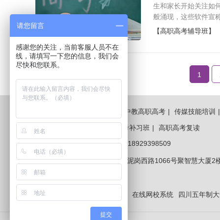
生和家长开始关注如
般涌现，这些软件宣称
请您留言
【高职高考辅导班】
感谢您的关注，当前客服人员不在
线，请填写一下您的信息，我们会
尽快和您联系。
1
网站首页
|
高职高考辅导
|
中教高职高考
|
传媒技能培训
广州高职高考
|
广东高职高考补习班
|
高职高考复读
咨询热线：
0755-82733480 , 18929398509
招生报名地址：
深圳市罗湖区泥岗西路1066号聚智慧大厦2
友情链接：
计算机等级考试网
在线网校系统
四川五年制大
提交